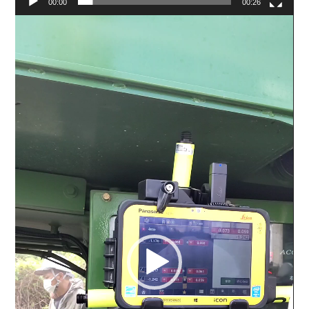
00:00
00:26
動
画
プ
レ
ー
ヤ
ー