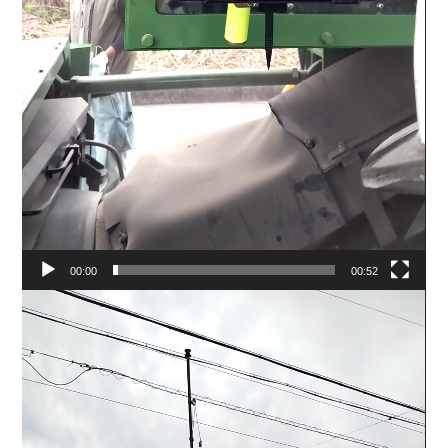
00:00
00:52
動
画
プ
レ
ー
ヤ
ー