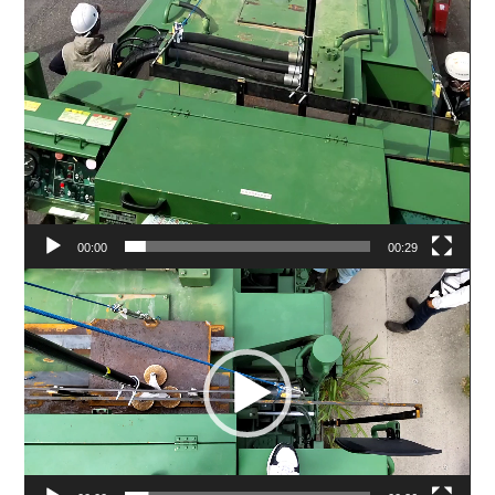
00:00
00:29
動
画
プ
レ
ー
ヤ
ー