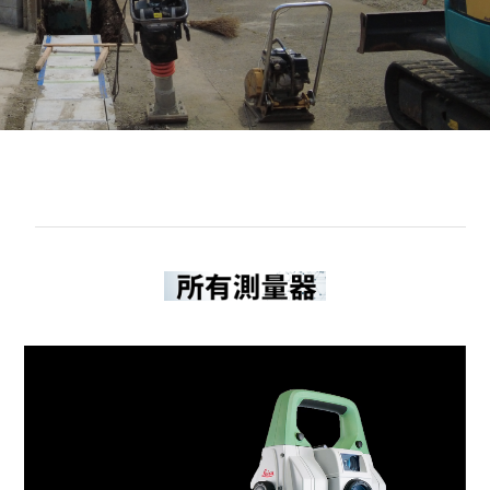
動
画
プ
レ
ー
ヤ