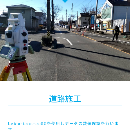
道路施工
Leica-icon-cc80
を使用しデ－タの数値確認を行いま
す