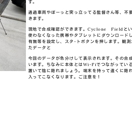
す。
通過車両やぼーっと突っ立ってる監督さん等、不
きます。
現地で合成確認ができます。Cyclone Field
使わなくなった携帯やタブレットにダウンロード
有無等を設定し、スタ-トボタンを押します。観測
たデータと
今回のデータが色分けして表示されます。その合
います。ちなみに本体とはWi-Fiでつながってい
置いて陰に隠れましょう。端末を持って遠くに隠れる
入ってこなくなります。ご注意を！
k
er
e
共
有