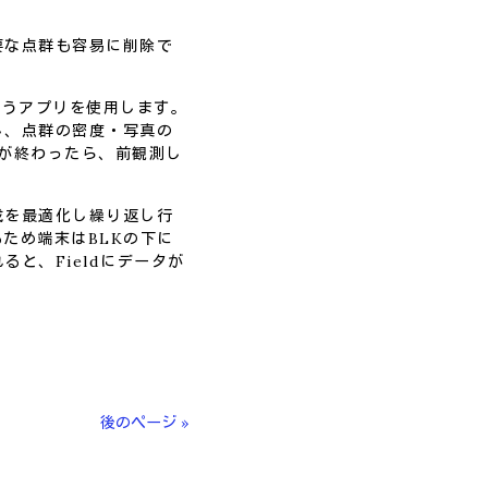
要な点群も容易に削除で
というアプリを使用します。
し、点群の密度・写真の
が終わったら、前観測し
成を最適化し繰り返し行
るため端末はBLKの下に
と、Fieldにデータが
後のページ »