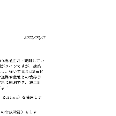
2022/03/17
4000機械点以上観測してい
測がメインですが、建築
なし。強いて言えば8ｍピ
け道路や敷地との境界ラ
容易に観測でき、施工計
すよ！
 Edition）を使用しま
との合成確認）をしま